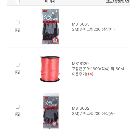
이미지
코드/상품명/
M816063
3M)슈퍼그립200 장갑(대)
M816120
포장끈(SR-1600/적색) 약 60M
이용후기(
14
)
M816062
3M)슈퍼그립200 장갑(중)