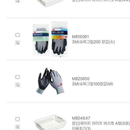
M816061
3M)슈퍼그립200 장갑(소)
M820850
3M)슈퍼그립100장갑(M)
M804647
창신)화이트 라이프 바스켓 A형(5호) 
이용후기(
1
)