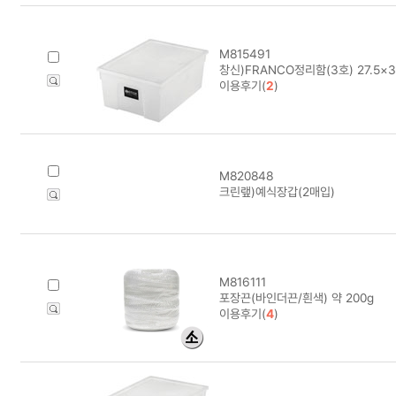
M815491
창신)FRANCO정리함(3호) 27.5×37
이용후기(
2
)
M820848
크린랲)예식장갑(2매입)
M816111
포장끈(바인더끈/흰색) 약 200g
이용후기(
4
)