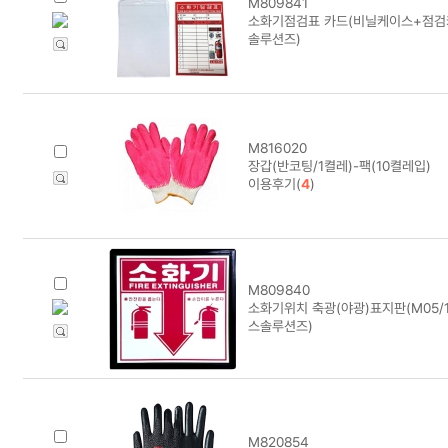
M809841
소화기점검표 카드(비닐케이스+점검
솔루션즈)
M816020
장갑(반코팅/1켤레)-팩(10켤레입)
이용후기(
4
)
M809840
소화기위치 축광(야광)표지판(M05/1
스솔루션즈)
M820854