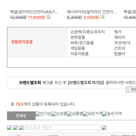
벡셀)알카라인건전지(AA/12+4)
에너자이저)알카라인 건전지(PRIMARY/AA/B2)
벡셀)알카
12,900원
11,600원
3,300원
3,000원
12,90
쇼핑백/다용도파우치
행거
방한용품
캐리어
생활편의용품
바둑/장기용품
쿠션/방석
게임용품
건조대
자동차용품
텀블러
브랜드별조회
체크를 하신 후
[브랜드별조회 하기]
를 클릭하시면 브랜드
총
793
개의 상품이 등록되어 있습니다.