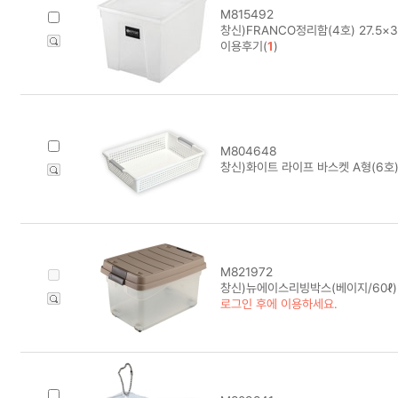
M815492
창신)FRANCO정리함(4호) 27.5×37
이용후기(
1
)
M804648
창신)화이트 라이프 바스켓 A형(6호) 4
M821972
창신)뉴에이스리빙박스(베이지/60ℓ)
로그인 후에 이용하세요.