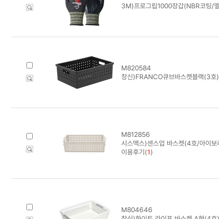
3M)프로그립1000장갑(NBR코팅/멜
M820584
창신)FRANCO큐브바스켓블랙(3호)
M812856
시스맥스)센스업 바스켓(4호/아이보리)
이용후기(
1
)
M804646
창신)화이트 라이프 바스켓 A형(4호) 