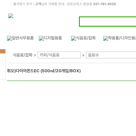
즐겨찾기 추가
|
고객
님의 거래점 안내 : 모든오피스 분당점
031-781-4535
식음료/잡화 >
커피/식음료
>
음료수
휘오)다이아몬드EC (500㎖/20개입/BOX)