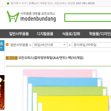
즐겨찾기 추가
|
고객
님의 거래점 안내 : 모든오피스 분당점
031-781-4535
일반사무용품 >
화일/바인더류
>
종이화일,PP화일
모든오피스)칼라정부화일(A4/연두)-팩(10개입)