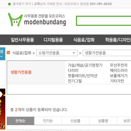
즐겨찾기 추가
|
고객
님의 거래점 안내 : 모든오피스 분당점
031-781-4535
식음료/잡화 >
소형가전용품
>
생활가전용품
가습/제습/공기청정기
무선주전자
다리미
헤어드라이
생활가전용품
핫플레이트/인덕션
보풀제거기
전기그릴
기타가전
총
2
개의 상품이 등록되어 있습니다.