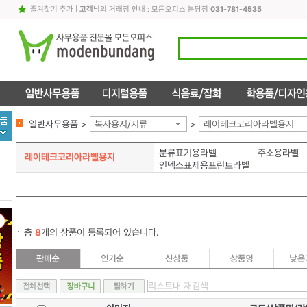
즐겨찾기 추가
|
고객
님의 거래점 안내 : 모든오피스 분당점
031-781-4535
일반사무용품 >
복사용지/지류
>
레이테크코리아라벨용지
분류표기용라벨
주소용라벨
레이테크코리아라벨용지
인덱스표제용프린트라벨
총
8
개의 상품이 등록되어 있습니다.