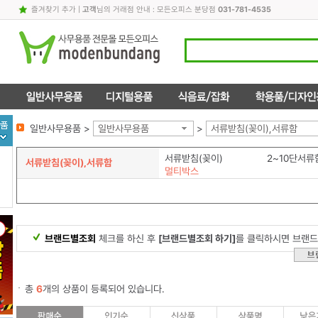
즐겨찾기 추가
|
고객
님의 거래점 안내 : 모든오피스 분당점
031-781-4535
일반사무용품 >
일반사무용품
>
서류받침(꽂이),서류함
서류받침(꽂이)
2~10단서류
서류받침(꽂이),서류함
멀티박스
브랜드별조회
체크를 하신 후
[브랜드별조회 하기]
를 클릭하시면 브랜드
총
6
개의 상품이 등록되어 있습니다.