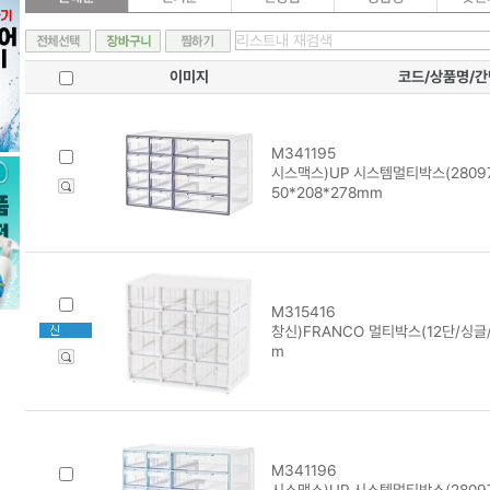
이미지
코드/상품명/
M341195
시스맥스)UP 시스템멀티박스(28097
50*208*278mm
M315416
창신)FRANCO 멀티박스(12단/싱글/
m
M341196
시스맥스)UP 시스템멀티박스(280974